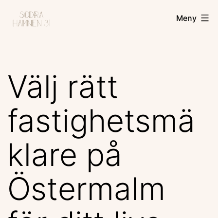
Hoppa
Södra
Meny
till
Hamnen
innehåll
31
Välj rätt
fastighetsmä
klare på
Östermalm